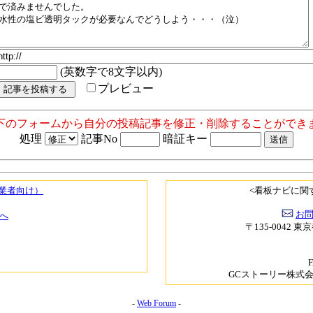
(英数字で8文字以内)
プレビュー
以下のフォームから自分の投稿記事を修正・削除することができま
処理
記事No
暗証キー
（業者向け）
<看板ナビに関
お
へ
〒135-0042 東
F
GCストーリー株式
-
Web Forum
-