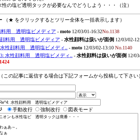
水性の塩ビ透明タックが必要なんでどうしよう・・・（泣）
ー
（★ をクリックするとツリー全体を一括表示します）
顔料用 透明塩ビメディア
-
moto
12/03/01-16:32
No.1138
水性顔料用 透明塩ビメディア
-
水性顔料は扱いが面倒
12/03/02-12
2: 水性顔料用 透明塩ビメディ..
-
moto
12/03/02-13:10
No.1140
^3: 水性顔料用 透明塩ビメディ..
-
水性顔料は扱いが面倒
12/03
1424
（この記事に返信する場合は下記フォームから投稿して下さい
ジ
手動改行
強制改行
図表モード