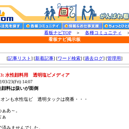
看板ナビTOP
＞
各種コミュニティ
＞
看板ナビ掲示板
[
記事リスト
] [
新着記事
] [
ワード検索
] [
過去ログ
] [
管理用
]
^3: 水性顔料用 透明塩ビメディア
/03/23(Fri) 14:07
性顔料は扱いが面倒
ユニオンも水性塩ビ 透明タックは廃番・・・
わぁあ～。
なぁ
で済みませんでした。