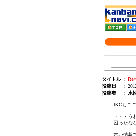
タイトル
：
Re
投稿日
： 2012
投稿者
：
水
IKCも
・・・う
困ったな
古い情報