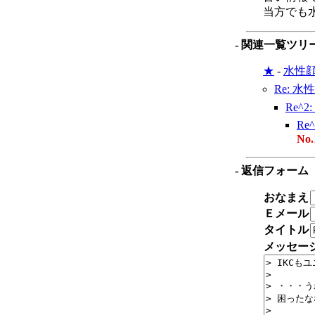
当方でも
- 関連一覧ツリ
★
-
水性
Re: 
Re^
Re
No.
- 返信フォーム
おなまえ
Ｅメール
タイトル
メッセー