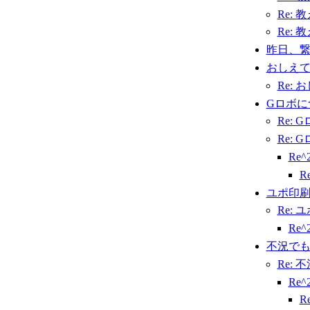
Re:
Re:
昨日、
おしえ
Re: 
Gロボに
Re:
Re:
Re
R
ユポ印
Re: 
Re
不況で
Re:
Re
R