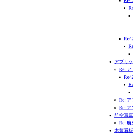
Re
R
Re
R
アプリケ
Re:
Re
R
Re:
Re:
航空写
Re:
木製看