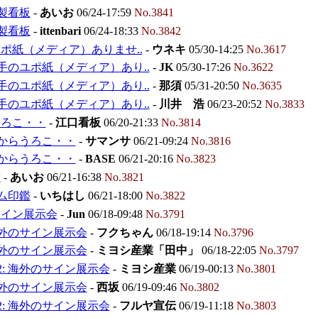
木製看板
-
あいお
06/24-17:59
No.3841
木製看板
-
ittenbari
06/24-18:33
No.3842
ポ紙（メディア）ありませ..
-
ウネキ
05/30-14:25
No.3617
 厚手のユポ紙（メディア）あり..
-
JK
05/30-17:26
No.3622
 厚手のユポ紙（メディア）あり..
-
那須
05/31-20:50
No.3635
 厚手のユポ紙（メディア）あり..
-
川井 浩
06/23-20:52
No.3833
うろこ・・
-
江口看板
06/20-21:33
No.3814
 目からうろこ・・
-
サマンサ
06/21-09:24
No.3816
 目からうろこ・・
-
BASE
06/21-20:16
No.3823
鑑
-
あいお
06/21-16:38
No.3821
ゴム印鑑
-
いちはし
06/21-18:00
No.3822
サイン展示会
-
Jun
06/18-09:48
No.3791
 海外のサイン展示会
-
フクちゃん
06/18-19:14
No.3796
 海外のサイン展示会
-
ミヨシ産業「田中」
06/18-22:05
No.3797
^2: 海外のサイン展示会
-
ミヨシ産業
06/19-00:13
No.3801
 海外のサイン展示会
-
西坂
06/19-09:46
No.3802
^2: 海外のサイン展示会
-
フルヤ宣伝
06/19-11:18
No.3803