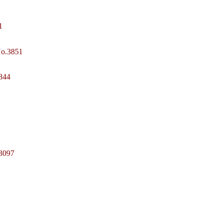
1
o.3851
844
3097