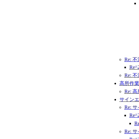
Re:
Re
Re:
高所作
Re:
サインエ
Re: 
Re
R
Re: 