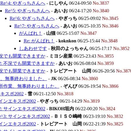
Re^4: やぎっちさんへ
-
にしやん
06/24-09:50
No.3837
Re^5: やぎっちさんへ
-
あいお
06/24-17:20
No.3840
Re^6: やぎっちさんへ
-
やぎっち
06/25-09:02
No.3845
Re^7: やぎっちさんへ
-
あいお
06/25-10:35
No.3846
がんばれ！
-
山猫
06/25-15:07
No.3847
Re: がんばれ！
-
koknkon
06/25-15:44
No.3848
しあわせです
-
秋田のよっちゃん
06/25-17:17
No.3852
 不況でも開業できますか
-
ミヨシ産業
06/25-23:43
No.3855
^2: 不況でも開業できますか
-
あいお
06/26-08:04
No.3859
 不況でも開業できますか
-
トレビアート 山岡
06/26-20:56
No.387
業、無事終わりました。
-
JK
06/26-08:34
No.3860
 高所作業、無事終わりました。
-
ぞんび
06/26-19:54
No.3866
キスポ2002
-
雪
06/21-12:50
No.3818
サインエキスポ2002
-
やぎっち
06/21-14:29
No.3819
^2: サインエキスポ2002
-
BIKOH垣内
06/22-00:20
No.3824
e^3: サインエキスポ2002
-
ＢＩＳＯ嶋崎
06/23-19:10
No.3832
サインエキスポ2002
-
トレビアート 山岡
06/22-21:39
No.3825