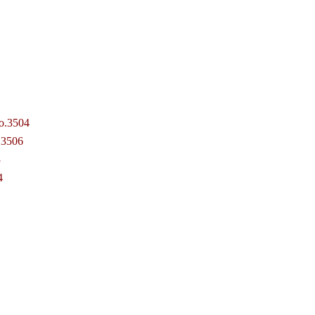
o.3504
.3506
3
4