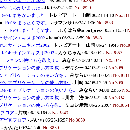
^2: サインエキスポ2002
-
JK
06/23-09:12
No.3826
e^3: まちがいました
-
JK
06/23-13:02
No.3829
Re^4: まちがいました
-
トレビアート 山岡
06/23-14:10
No.383
Re^5: まったくです。
-
サマンサ
06/24-11:06
No.3838
Re^6: まったくです。
-
ふくはら＠sc-artpress
06/25-16:58
N
^2: サインエキスポ2002
-
kenoh
06/24-18:59
No.3843
e^3: サインエキスポ2002
-
トレビアート 山岡
06/24-19:45
No.3
Re^4: サインエキスポ2002
-
カケちゃん
06/26-00:22
No.3857
ーションの使い方を教えて..
-
みならい
04/07-02:31
No.3077
 アプリケーションの使い方を教..
-
デキシー
04/07-21:03
No.3080
^2: アプリケーションの使い方を..
-
みならい
04/08-00:48
No.3083
e^3: アプリケーションの使い方を..
-
川崎
04/08-17:59
No.3090
Re^4: アプリケーションの使い方を..
-
みならい
04/08-23:55
No.
 アプリケーションの使い方を教..
-
川井 浩
06/23-21:36
No.3834
 アプリケーションの使い方を教..
-
ミヨシ産業
06/25-23:04
No.3854
真フロア
-
片桐
06/25-16:08
No.3849
 航空写真フロア
-
あいお
06/25-16:57
No.3850
板
-
かんた
06/24-15:40
No.3839