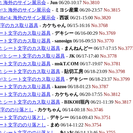
^2: 海外のサイン展示会
-
Jun
06/20-10:17
No.3810
e^3: 海外のサイン展示会
-
ミヨシ産業
06/20-23:57
No.3815
Re^4: 海外のサイン展示会
-
西坂
06/21-15:00
No.3820
文字のカス取り器具
-
カケちゃん
06/15-16:16
No.3768
 シート文字のカス取り器具
-
デキシー
06/16-00:29
No.3769
 シート文字のカス取り器具
-
sanosign
06/16-09:53
No.3770
^2: シート文字のカス取り器具
-
まんねんどー
06/17-17:15
No.377
e^3: シート文字のカス取り器具
-
JK
06/17-17:40
No.3778
 シート文字のカス取り器具
-
mskT.COM
06/17-19:07
No.3781
^2: シート文字のカス取り器具
-
貼切工房
06/18-23:09
No.3798
e^3: シート文字のカス取り器具
-
デキシー
06/18-23:37
No.3799
 シート文字のカス取り器具
-
kazoo
06/18-01:23
No.3787
 シート文字のカス取り器具
-
カケちゃん
06/20-17:55
No.3812
^2: シート文字のカス取り器具
-
BIKOH垣内
06/21-11:39
No.3817
文字ののり落とし
-
カケちゃん
06/14-00:18
No.3746
 シート文字ののり落とし
-
デキシー
06/14-09:43
No.3751
 シート文字ののり落とし
-
まめ
06/14-11:22
No.3754
^2: シート文字ののり落とし
-
あいお
06/14-13:46
No.3755