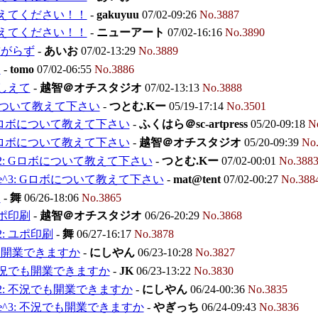
 教えてください！！
-
gakuyuu
07/02-09:26
No.3887
 教えてください！！
-
ニューアート
07/02-16:16
No.3890
繋がらず
-
あいお
07/02-13:29
No.3889
て
-
tomo
07/02-06:55
No.3886
おしえて
-
越智＠オチスタジオ
07/02-13:13
No.3888
ついて教えて下さい
-
つとむ.Kー
05/19-17:14
No.3501
 Gロボについて教えて下さい
-
ふくはら＠sc-artpress
05/20-09:18
N
 Gロボについて教えて下さい
-
越智＠オチスタジオ
05/20-09:39
No
^2: Gロボについて教えて下さい
-
つとむ.Kー
07/02-00:01
No.388
e^3: Gロボについて教えて下さい
-
mat@tent
07/02-00:27
No.388
刷
-
舞
06/26-18:06
No.3865
ユポ印刷
-
越智＠オチスタジオ
06/26-20:29
No.3868
^2: ユポ印刷
-
舞
06/27-16:17
No.3878
も開業できますか
-
にしやん
06/23-10:28
No.3827
 不況でも開業できますか
-
JK
06/23-13:22
No.3830
^2: 不況でも開業できますか
-
にしやん
06/24-00:36
No.3835
e^3: 不況でも開業できますか
-
やぎっち
06/24-09:43
No.3836