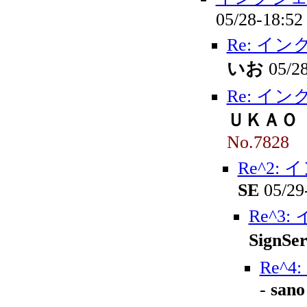
05/28-18:5
Re: イ
いお
05/2
Re: イ
ＵＫＡＯ
No.7828
Re^2
SE
05/29
Re^3
SignS
Re^
-
sano