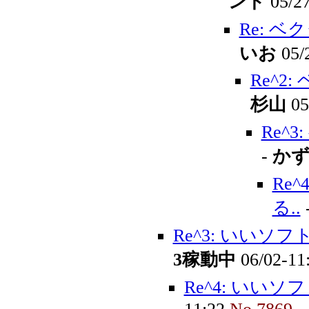
ンド
05/2
Re: 
いお
05/
Re^2
杉山
05
Re^
-
か
Re
る..
Re^3: いいソ
3稼動中
06/02-11
Re^4: いい