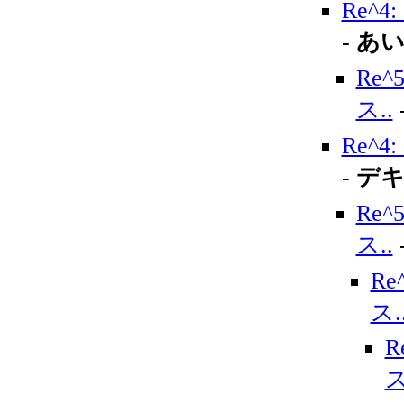
Re^
-
あ
Re
ス..
Re^
-
デキ
Re
ス..
R
ス.
ス