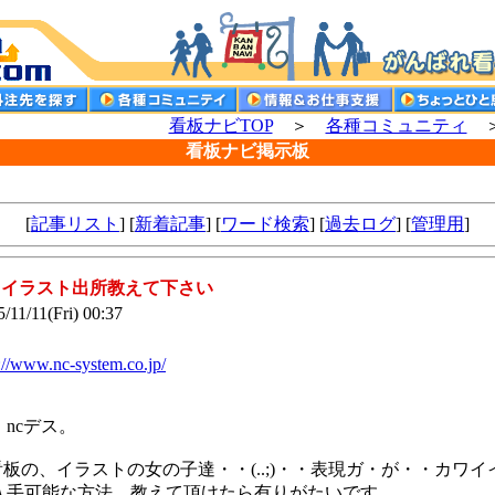
看板ナビTOP
＞
各種コミュニティ
＞
看板ナビ掲示板
[
記事リスト
] [
新着記事
] [
ワード検索
] [
過去ログ
] [
管理用
]
e: イラスト出所教えて下さい
/11/11(Fri) 00:37
://www.nc-system.co.jp/
ncデス。
看板の、イラストの女の子達・・(..;)・・表現ガ・が・・カワ
入手可能な方法、教えて頂けたら有りがたいです。