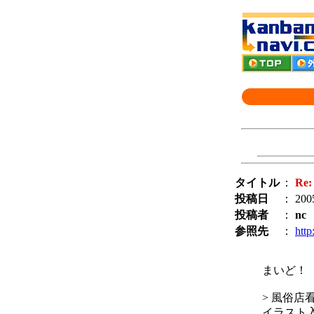
タイトル
：
R
投稿日
： 2005
投稿者
：
nc
参照先
：
http
まいど！ 
> 風俗店
イラスト