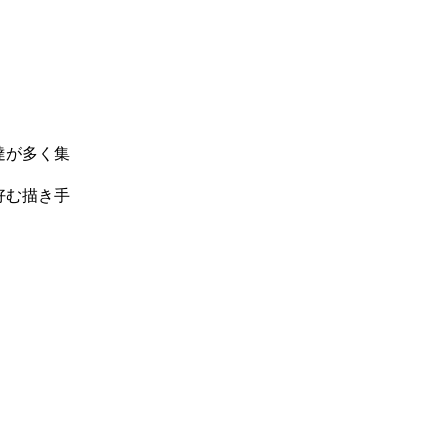
達が多く集
好む描き手