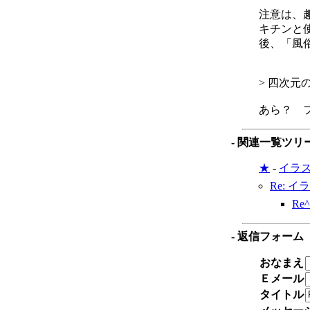
注意は、
キチンと
後、「風
> 四次元
あら？ 
- 関連一覧ツリ
★
-
イラ
Re: 
Re
- 返信フォーム
おなまえ
Ｅメール
タイトル