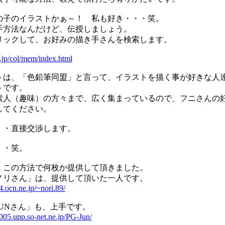
の子のイラストかぁ～！ 私も好き・・・笑。
手方法なんだけど、伝授しましょう。
リックして、お好みの描き手さんを検索します。
le.jp/col/mem/index.html
トは、「色鉛筆同盟」と言って、イラストを描く事が好きな人
トです。
素人（趣味）の方々まで、広く集まっているので、フニさんの
してください。
・・直接交渉します。
・・笑。
、この方法で何枚か提供して頂きました。
ノリさん」は、提供して頂いた一人です。
.ocn.ne.jp/~nori.89/
JUNさん」も、上手です。
005.upp.so-net.ne.jp/PG-Jun/