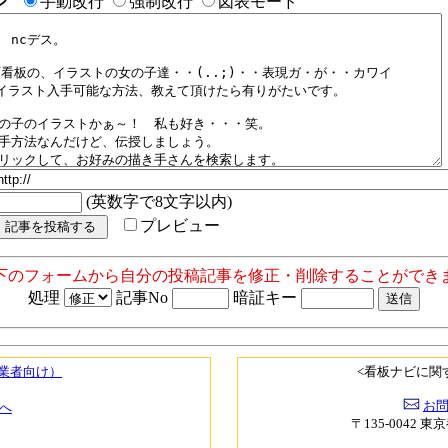
ジ
手動改行
強制改行
図表モード
(英数字で8文字以内)
プレビュー
以下のフォームから自分の投稿記事を修正・削除することができま
処理
記事No
暗証キー
（業者向け）
<看板ナビに関
お
へ
〒135-0042 東