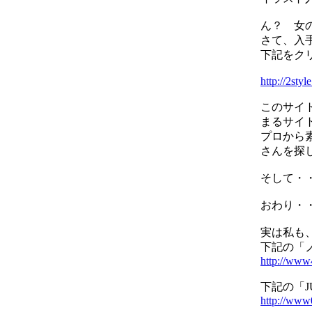
ん？ 女
さて、入
下記をク
http://2sty
このサイ
まるサイ
プロから
さんを探
そして・
おわり・
実は私も
下記の「
http://www4
下記の「
http://www