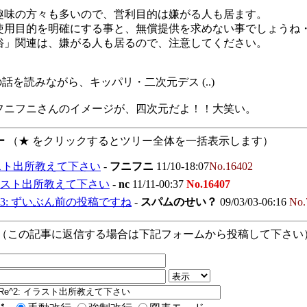
趣味の方々も多いので、営利目的は嫌がる人も居ます。
使用目的を明確にする事と、無償提供を求めない事でしょうね
俗」関連は、嫌がる人も居るので、注意してください。
の話を読みながら、キッパリ・二次元デス (..)
フニフニさんのイメージが、四次元だよ！！大笑い。
ー
（★ をクリックするとツリー全体を一括表示します）
スト出所教えて下さい
-
フニフニ
11/10-18:07
No.16402
イラスト出所教えて下さい
-
nc
11/11-00:37
No.16407
^3: ずいぶん前の投稿ですね
-
スパムのせい？
09/03/03-06:16
No.
（この記事に返信する場合は下記フォームから投稿して下さい