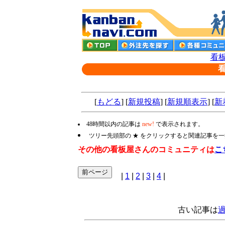
看板
[
もどる
] [
新規投稿
] [
新規順表示
] [
新
48時間以内の記事は
new!
で表示されます。
ツリー先頭部の ★ をクリックすると関連記事を
その他の看板屋さんのコミュニティは
こ
|
1
|
2
|
3
|
4
|
古い記事は