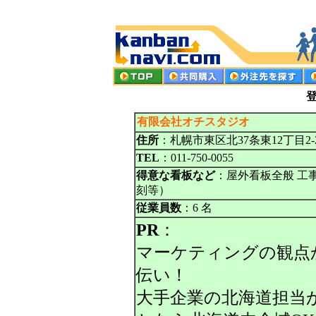
登
有限会社オチスタジオ
住所
：札幌市東区北37条東12丁目2-
TEL
：011-750-0055
得意な看板など
：屋外看板全般 工
刻等）
従業員数
：6 名
PR
：
マーケティングの観点
伝い！
大手企業の北海道担当