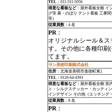
TEL
：011-511-5056
得意な看板など
：屋外看板全般 イ
グ等 幕・のぼり テント看板 工事
等）
従業員数
：4 名
PR
：
オリジナルシール＆ス
す。その他に各種印刷
てます。
サン美術印刷株式会社
住所
：北海道美唄市進徳町東2
TEL
：0126-64-4393
得意な看板など
：屋外看板全般 室
ト・シルクステッカー・カッティング
インデザイン その他（エッチング
従業員数
：8 名
PR
：