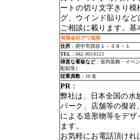
ートの切り文字きり模
グ、ウインド貼りなど
ご相談に載ります。基
有限会社アワ造形
住所
：府中市四谷１－３８－１
TEL
：042-365-6123
得意な看板など
：室内装飾・イベン
彫刻等）
従業員数
：10 名
PR
：
弊社は、日本全国の水
パーク、店舗等の擬岩
による造形物等をデザ
ます。
お気軽にお電話頂けれ