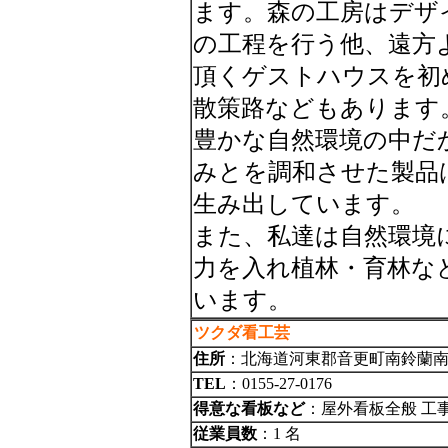
ます。森の工房はデザ
の工程を行う他、遠方
頂くゲストハウスを初
散策路などもあります
豊かな自然環境の中だ
みとを調和させた製品
生み出しています。
また、私達は自然環境
力を入れ植林・育林な
います。
ツクダ看工芸
住所
：北海道河東郡音更町南鈴蘭
TEL
：0155-27-0176
得意な看板など
：屋外看板全般 工
従業員数
：1 名