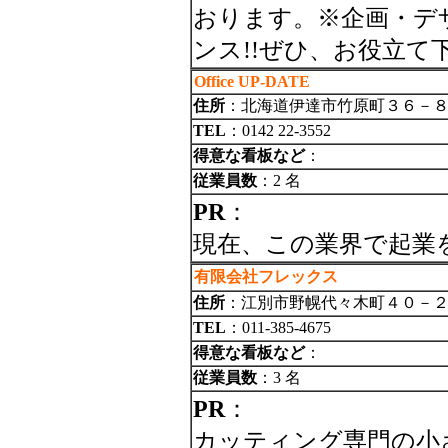
おります。※企画・デ
ンス!!ぜひ、お役立て
Office UP-DATE
住所
：北海道伊達市竹原町３６－
TEL
：0142 22-3552
得意な看板など
：
従業員数
：2 名
PR
：
現在、この業界で起業
有限会社フレックス
住所
：江別市野幌代々木町４０－
TEL
：011-385-4675
得意な看板など
：
従業員数
：3 名
PR
：
カッティング専門の小