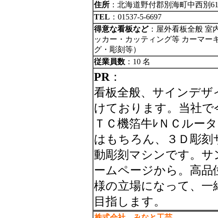
住所
：北海道野付郡別海町中西別61-
TEL
：01537-5-6697
得意な看板など
：屋外看板全般 室
ッカー・カッティング等 カーマーキ
グ・彫刻等）
従業員数
：10 名
PR
：
看板全般、サインデザ
けております。当社で
ＴＣ機箔牛ﾚＮＣルー
はもちろん、３Ｄ彫刻
動彫刻マシンです。サ
ームページから。高品
様の立場になって、一
目指します。
株式会社 みなと工芸