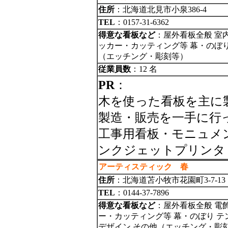
住所
：北海道北見市小泉386-4
TEL
：0157-31-6362
得意な看板など
：屋外看板全般 室
ッカー・カッティング等 幕・のぼり
（エッチング・彫刻等）
従業員数
：12 名
PR
：
木を使った看板を主に
製造・販売を一手に行
工事用看板・モニュメ
ンクジェットプリンタ
アーティスティック 春
住所
：北海道苫小牧市花園町3-7-13
TEL
：0144-37-7896
得意な看板など
：屋外看板全般 電
ー・カッティング等 幕・のぼり テ
デザイン その他（エッチング・彫