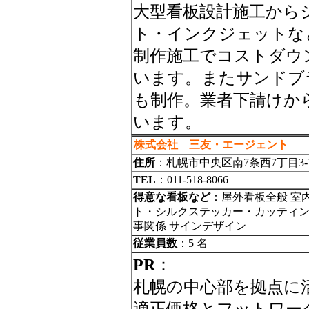
大型看板設計施工から
ト・インクジェットな
制作施工でコストダウ
います。またサンドブ
も制作。業者下請けか
います。
株式会社 三友・エージェント
住所
：札幌市中央区南7条西7丁目3-1
TEL
：011-518-8066
得意な看板など
：屋外看板全般 室
ト・シルクステッカー・カッティング
事関係 サインデザイン
従業員数
：5 名
PR
：
札幌の中心部を拠点に