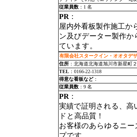
従業員数
：1 名
PR
：
屋内外看板製作施工か
ン及びデーター製作か
ています。
有限会社スタークイン・オオタデ
住所
：北海道北海道旭川市新星町
TEL
：0166-22-1318
得意な看板など
：
従業員数
：9 名
PR
：
実績で証明される、高
ドと高品質！
お客様のあらゆるニー
プです。