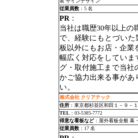
装 サインデザイン
従業員数
：5 名
PR
：
当社は職歴30年以上の
で、経験にもとづいた
板以外にもお店・企業
幅広く対応をしていま
グ・取付施工まで当社
かご協力出来る事があ
い。
株式会社 クリアテック
住所
：東京都杉並区和田１－９－１
TEL
：03-5385-7772
得意な看板など
：屋外看板全般 幕
従業員数
：17 名