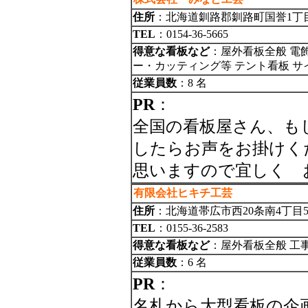
住所
：北海道釧路郡釧路町国誉1丁目
TEL
：0154-36-5665
得意な看板など
：屋外看板全般 電
ー・カッティング等 テント看板 サ
従業員数
：8 名
PR
：
全国の看板屋さん、も
したらお声をお掛けく
思いますので宜しく 
有限会社ヒキチ工芸
住所
：北海道帯広市西20条南4丁目5
TEL
：0155-36-2583
得意な看板など
：屋外看板全般 工
従業員数
：6 名
PR
：
名札から大型看板の企