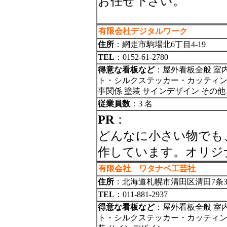
お任せ下さい。
有限会社デジタルワーク
住所
：網走市駒場北6丁目4-19
TEL
：0152-61-2780
得意な看板など
：屋外看板全般 室
ト・シルクステッカー・カッティング
事関係 塗装 サインデザイン その
従業員数
：3 名
PR
：
どんなに小さい物でも
作しています。オリジ
有限会社 ワタナベ工芸社
住所
：北海道札幌市清田区清田7条3丁
TEL
：011-881-2937
得意な看板など
：屋外看板全般 室
ト・シルクステッカー・カッティング