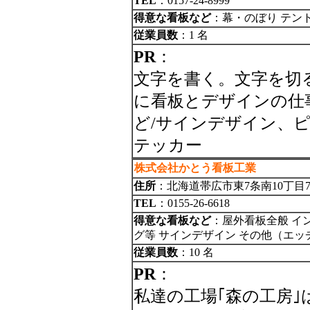
TEL
：0157-24-8999
得意な看板など
：幕・のぼり テン
従業員数
：1 名
PR
：
文字を書く。文字を切
に看板とデザインの仕
ど/サインデザイン、
テッカー
株式会社かとう看板工業
住所
：北海道帯広市東7条南10丁目7
TEL
：0155-26-6618
得意な看板など
：屋外看板全般 イ
グ等 サインデザイン その他（エ
従業員数
：10 名
PR
：
私達の工場｢森の工房