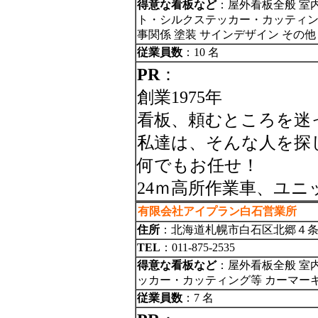
得意な看板など
：屋外看板全般 室
ト・シルクステッカー・カッティング
事関係 塗装 サインデザイン その
従業員数
：10 名
PR
：
創業1975年
看板、頼むところを迷
私達は、そんな人を探
何でもお任せ！
24ｍ高所作業車、ユ
有限会社アイプラン白石営業所
住所
：北海道札幌市白石区北郷４
TEL
：011-875-2535
得意な看板など
：屋外看板全般 室
ッカー・カッティング等 カーマーキ
従業員数
：7 名