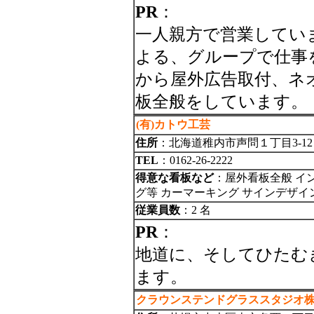
PR
：
一人親方で営業してい
よる、グループで仕事
から屋外広告取付、ネ
板全般をしています。
(有)カトウ工芸
住所
：北海道稚内市声問１丁目3-12
TEL
：0162-26-2222
得意な看板など
：屋外看板全般 イ
グ等 カーマーキング サインデザイ
従業員数
：2 名
PR
：
地道に、そしてひたむ
ます。
クラウンステンドグラススタジオ