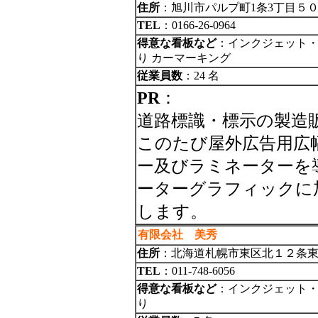
住所
：旭川市パルプ町1条3丁目５０
TEL
：0166-26-0964
得意な看板など
：インクジェット・
り カーマーキング
従業員数
：24 名
PR
：
道路標識・標示の製造
このたび屋外広告用広
ー及びラミネーターを
ーターグラフィックに
します。
有限会社 美秀
住所
：北海道札幌市東区北１２条
TEL
：011-748-6056
得意な看板など
：インクジェット・
り