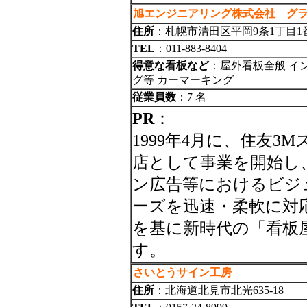
旭エンジニアリング株式会社 グ
住所
：札幌市清田区平岡9条1丁目1
TEL
：011-883-8404
得意な看板など
：屋外看板全般 イ
グ等 カーマーキング
従業員数
：7 名
PR
：
1999年4月に、住友
店として事業を開始し
ン広告等におけるビジ
ーズを迅速・柔軟に対
を基に新時代の「看板
す。
さいとうサイン工房
住所
：北海道北見市北光635-18