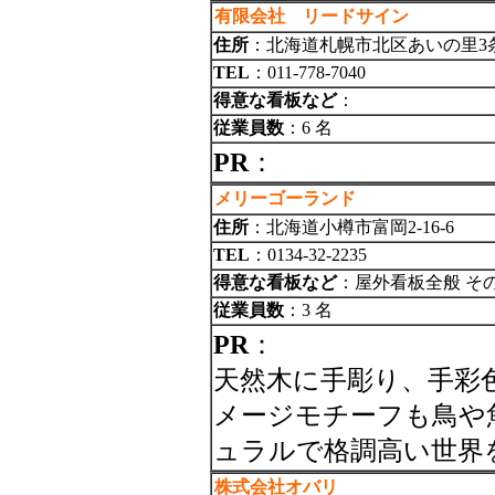
有限会社 リードサイン
住所
：北海道札幌市北区あいの里3条5
TEL
：011-778-7040
得意な看板など
：
従業員数
：6 名
PR
：
メリーゴーランド
住所
：北海道小樽市富岡2-16-6
TEL
：0134-32-2235
得意な看板など
：屋外看板全般 そ
従業員数
：3 名
PR
：
天然木に手彫り、手彩
メージモチーフも鳥や
ュラルで格調高い世界
株式会社オバリ