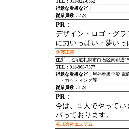
TEL
：011-822-8552
得意な看板など
：
従業員数
：2 名
PR
：
デザイン・ロゴ・グラ
に力いっぱい・夢いっ
佐藤工芸
住所
：北海道札幌市白石区南郷通15丁
TEL
：011-868-7377
得意な看板など
：屋外看板全般 電
ー・カッティング等
従業員数
：1 名
PR
：
今は、１人でやってい
バっております。
株式会社エステム