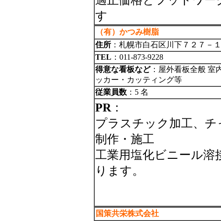
適正価格とフットワー
す
（有）かつみ樹脂
住所
：札幌市白石区川下７２７－
TEL
：011-873-9228
得意な看板など
：屋外看板全般 室
ッカー・カッティング等
従業員数
：5 名
PR
：
プラスチック加工、チ
制作・施工
工業用塩化ビニール溶
ります。
国策共栄株式会社