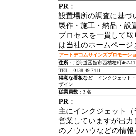
PR
：
設置場所の調査に基づ
製作・施工・納品・設
プロセスを一貫して取
は当社のホームページ
アートデコムサインズプロモーシ
住所
：北海道函館市西桔梗町467-11
TEL
：0138-49-7411
得意な看板など
：インクジェット・
ザイン
従業員数
：3 名
PR
：
主にインクジェット（ラ
営業していますが出力
のノウハウなどの情報