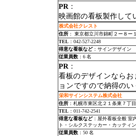
PR
：
映画館の看板製作して
株式会社クレスト
住所
： 東京都立川市錦町２ー８ー
TEL
：042-527-2248
得意な看板など
：サインデザイン
従業員数
：6 名
PR
：
看板のデザインならお
ョンですので納得のい
栄和サインシステム株式会社
住所
：札幌市東区北２１条東７丁
TEL
：011-742-2541
得意な看板など
：屋外看板全般 室
ト・シルクステッカー・カッティン
従業員数
：50 名