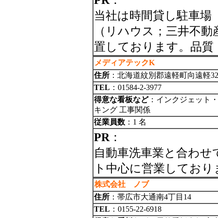
PR
：
当社は時間貸し駐車場
（リハウス；三井不動
置しております。品質
メディアテックK
住所
：北海道紋別郡遠軽町向遠軽328
TEL
：01584-2-3977
得意な看板など
：インクジェット・
キング 工事関係
従業員数
：1 名
PR
：
自動車洗車業と合わせ
ト中心に営業しており
株式会社 ノブ
住所
：帯広市大通南4丁目14
TEL
：0155-22-6918