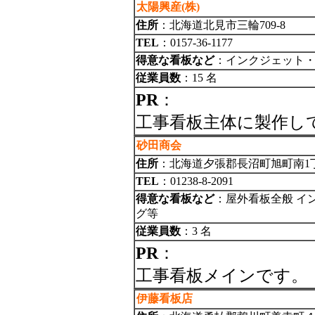
太陽興産(株)
住所
：北海道北見市三輪709-8
TEL
：0157-36-1177
得意な看板など
：インクジェット・
従業員数
：15 名
PR
：
工事看板主体に製作し
砂田商会
住所
：北海道夕張郡長沼町旭町南1丁
TEL
：01238-8-2091
得意な看板など
：屋外看板全般 イ
グ等
従業員数
：3 名
PR
：
工事看板メインです。
伊藤看板店