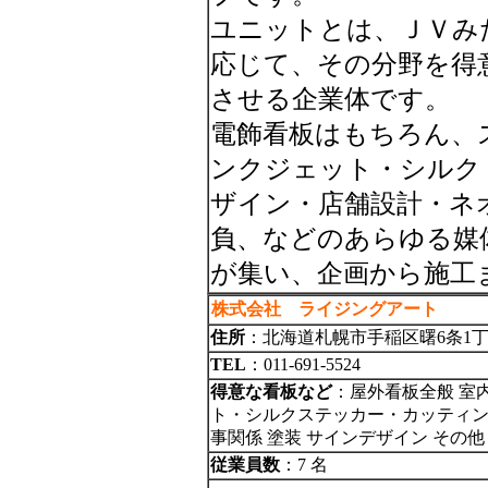
ユニットとは、ＪＶみ
応じて、その分野を得
させる企業体です。
電飾看板はもちろん、
ンクジェット・シルク
ザイン・店舗設計・ネ
負、などのあらゆる媒
が集い、企画から施工
株式会社 ライジングアート
住所
：北海道札幌市手稲区曙6条1丁
TEL
：011-691-5524
得意な看板など
：屋外看板全般 室
ト・シルクステッカー・カッティング
事関係 塗装 サインデザイン その
従業員数
：7 名