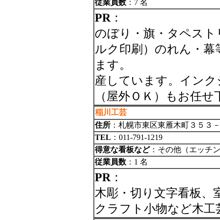
従業員数
：7 名
PR
：
のぼり・旗・タペスト
ルク印刷）のれん・幕
ます。 加工
産しています。インク
（屋外ＯＫ）もお任せ
稲川工芸
住所
：札幌市東区東雁木町３５３
TEL
：011-791-1219
得意な看板など
：その他（エッチ
従業員数
：1 名
PR
：
木彫・切り文字看板、
クラフト小物など木工