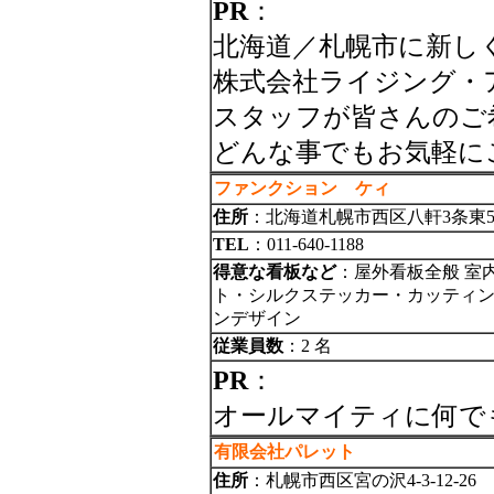
PR
：
北海道／札幌市に新し
株式会社ライジング・
スタッフが皆さんのご
どんな事でもお気軽に
ファンクション ケィ
住所
：北海道札幌市西区八軒3条東5丁
TEL
：011-640-1188
得意な看板など
：屋外看板全般 室
ト・シルクステッカー・カッティング
ンデザイン
従業員数
：2 名
PR
：
オールマイティに何で
有限会社パレット
住所
：札幌市西区宮の沢4-3-12-26