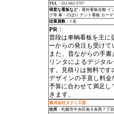
TEL
：011-662-5797
得意な看板など
：屋外看板全般 イ
グ等 幕・のぼり テント看板 カー
従業員数
：3 名
PR
：
普段は車輌看板を主に
ーからの発注も受けてい
また、昔ながらの手書
リンタによるデジタル
す。見積りは無料です
デザインの手直し料金
予算に合わせて満足し
きます。
株式会社タクミ工芸
住所
：札幌市中央区南８条西７丁目１