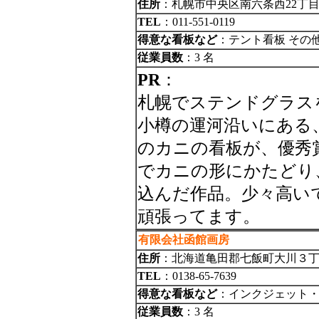
住所
：札幌市中央区南六条西22丁目1
TEL
：011-551-0119
得意な看板など
：テント看板 その
従業員数
：3 名
PR
：
札幌でステンドグラスを
小樽の運河沿いにある
のカニの看板が、優秀
でカニの形にかたどり
込んだ作品。少々高い
頑張ってます。
有限会社函館画房
住所
：北海道亀田郡七飯町大川３丁目
TEL
：0138-65-7639
得意な看板など
：インクジェット
従業員数
：3 名