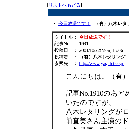
[
リストへもどる
]
今日放送です！
-
（有）八木レタ
タイトル
：
今日放送です！
記事No
：
1931
投稿日
： 2001/10/22(Mon) 15:06
投稿者
：
（有）八木レタリング
参照先
：
http://www.yagi-let.co.jp
こんにちは。（有
記事No.1910の
いたのですが、
八木レタリングが
前直美さん主演の