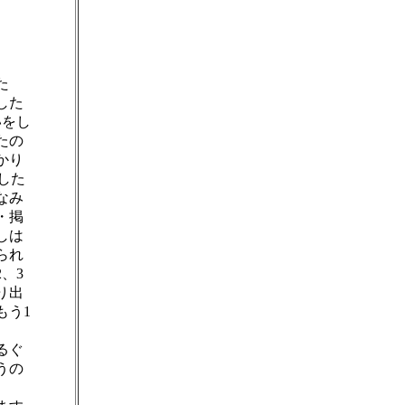
た
した
いをし
たの
かり
した
なみ
・掲
しは
られ
、3
り出
もう1
るぐ
うの