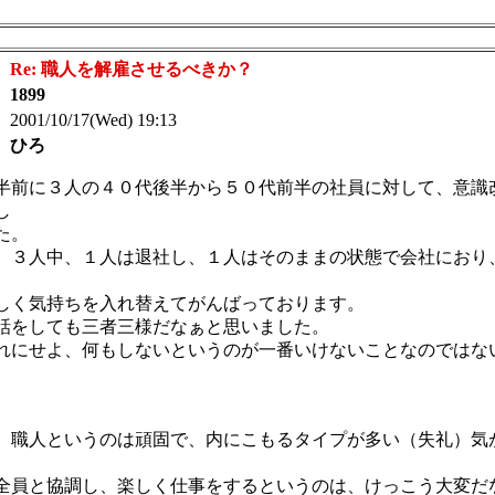
：
Re: 職人を解雇させるべきか？
：
1899
 2001/10/17(Wed) 19:13
：
ひろ
半前に３人の４０代後半から５０代前半の社員に対して、意識
し
た。
、３人中、１人は退社し、１人はそのままの状態で会社におり
しく気持ちを入れ替えてがんばっております。
話をしても三者三様だなぁと思いました。
れにせよ、何もしないというのが一番いけないことなのではな
。
、職人というのは頑固で、内にこもるタイプが多い（失礼）気
全員と協調し、楽しく仕事をするというのは、けっこう大変だ