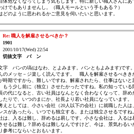
自体危なくなってしまう気もします。特に新しい職人さんにあ
わけでもありませんし。（職人モールという手もある？）
はどのように思われるかご意見を伺いたいと思います。
：
Re: 職人を解雇させるべきか？
：
1901
 2001/10/17(Wed) 22:54
：
切抜文字 バ ン
文字 バンの塙(はなわ、とよみます。バンともよみます)です
んのメッセ－ジ楽しく読んでます。 職人を解雇させるべきき
が時期ですから、難しいですね、解雇されたら、仕事はないと
。もう少し前に（独立）させたかったですね。私の知っている
長の代になると、古い社員はなんとなく合わなくなって、辞め
したりで、いつのまにか、社長より若い社員になっています。
考えとしては、小さい会社（20人以下の会社）に就職した人は
ンスがあったら、いつでも独立する。または独立させるですね
社は、入るは難し、辞めるは易しです。小さな会社は、入るは
させるは難し？辞めるは難しなんですけど、今は、景気わるい
り参考にならいとおもいます。