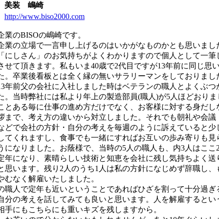
：
美装 嶋崎
：
http://www.biso2000.com
企業のBISOの嶋崎です。
企業の立場で一言申し上げるのはいかがなものかとも思いまし
「にしさん」のお気持ちがよくわかりますので個人として一筆
させて頂きます。私もいま40歳で2代目ですが13年前に同じ思
た。卒業後看板とは全く縁の無いサラリーマンをしておりまし
13年前父の会社に入社しました時はベテランの職人とよくぶつ
た。当時弊社には私より年上の製造部員(職人)が5人ほどおりま
ことある毎に仕事の進め方だけでなく、お客様に対する身だし
拶まで、考え方の違いから対立しました。それでも朝礼や会議
などで会社の方針・自分の考えを毎週のように訴えていると少
してくれますし、食事でも一緒にすればお互いの歩み寄りも見
うになりました。お蔭様で、当時の5人の職人も、内3人はここ2
定年になり、素晴らしい技術と知恵を会社に残し気持ちよく送
と思います。残り2人のうち1人は私の方針になじめず辞職し、
やむなく解雇いたしました。
の職人で定年も近いということであればひざを割って十分過ぎ
自分の考えを話してみても良いと思います。人を解雇するとい
相手にもこちらにも重いキズを残しますから。