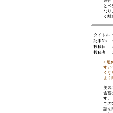
追伸
とベ
なり
く離
タイトル
記事No
投稿日
：
投稿者
> 
すと
くな
よく
美装
含蓄
す。
この
話を