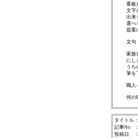
看板
文字
出来
選べ
提案
文句
家族
にし
うち
筆を
職人
何の
タイトル
記事No
投稿日
：