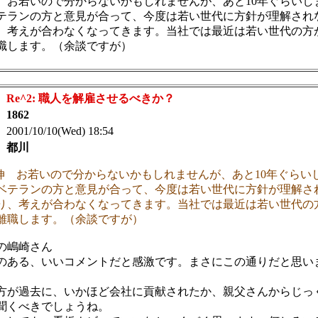
 お若いので分からないかもしれませんが、あと10年ぐらいし
テランの方と意見が合って、今度は若い世代に方針が理解され
、考えが合わなくなってきます。当社では最近は若い世代の方
職します。（余談ですが）
：
Re^2: 職人を解雇させるべきか？
：
1862
 2001/10/10(Wed) 18:54
：
都川
追伸 お若いので分からないかもしれませんが、あと10年ぐらい
ベテランの方と意見が合って、今度は若い世代に方針が理解さ
り、考えが合わなくなってきます。当社では最近は若い世代の
離職します。（余談ですが）
の嶋崎さん
のある、いいコメントだと感激です。まさにこの通りだと思い
方が過去に、いかほど会社に貢献されたか、親父さんからじっ
聞くべきでしょうね。