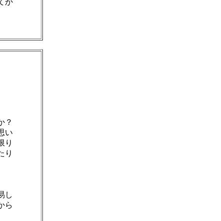
てが
。
か？
思い
限り
たり
、
。
易し
から