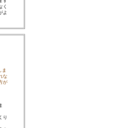
ます
なく
がよ
しま
れな
方が
ま
くり