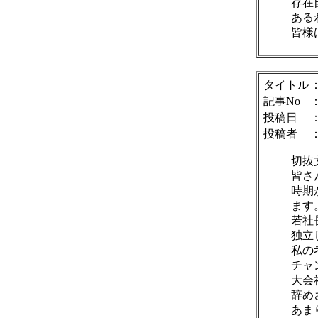
存在
ある
皆様
タイトル
記事No
投稿日
：
投稿者
切抜
皆さ
時期
ます
若社
独立
私の
チャ
大会
辞め
あま