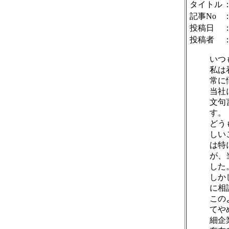
タイトル
記事No
投稿日
：
投稿者
いつ
私は
常に
当社
文句
す。
どう
しい
は特
が、
した
しか
に相
この
てや
細企