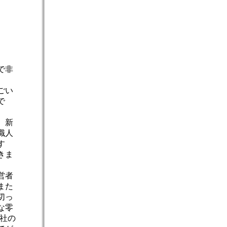
で非
ごい
で
、新
職人
す
きま
営者
また
切っ
な零
社の