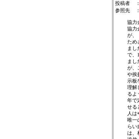
投稿者
参照先
協力
協力
が、
ため
まし
で、
まし
が、
や挨
示板
理解
るよ
年で
せる
人は
唯一
らい
は、