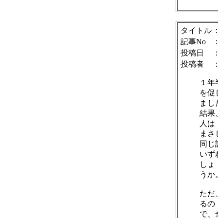
タイトル
記事No
投稿日
：
投稿者
１年
を促
まし
結果
人は
まさ
同じ
いず
しょ
うか
ただ
るの
で、