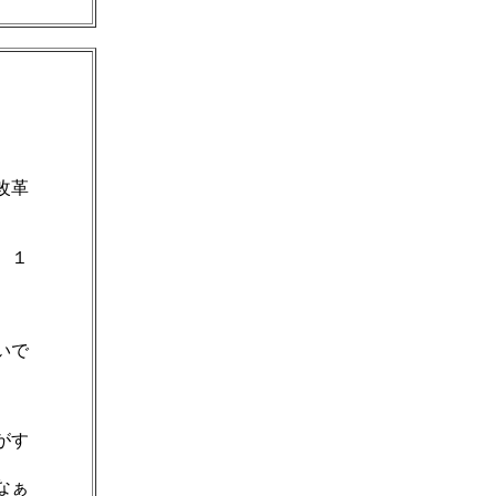
改革
、１
いで
がす
なぁ